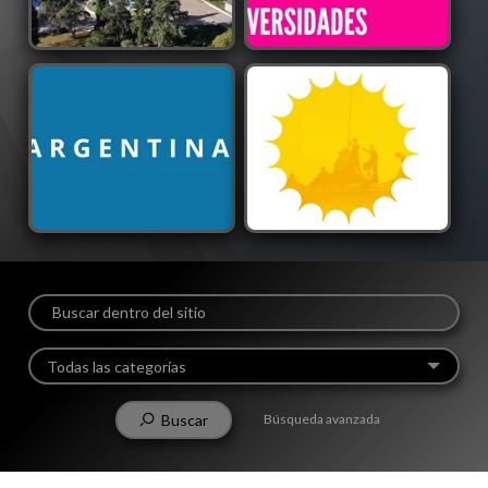
Semana de la Vinculación
Noche de las
Tecnológica 2025
Universidades
-
00:01:11
Primera Marcha Federal
Conferencia de Prensa del
Universitaria
CIN previa a la Primera ...
-
00:02:10
-
00:03:23
Todas las categorías
Buscar
Búsqueda avanzada