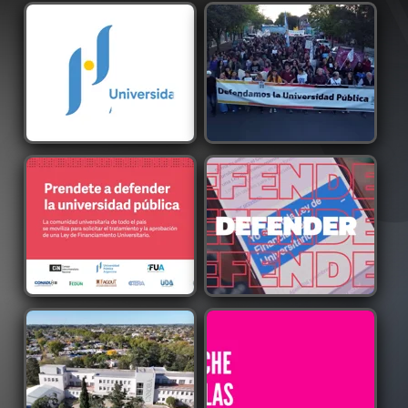
Conferencia de Prensa del
Segunda Marcha Federal
CIN previa a la Segunda ...
Universitaria
Conferencia de prensa:
Nos seguimos prendiendo
Prendete a defender la
para defender la
univ...
universid...