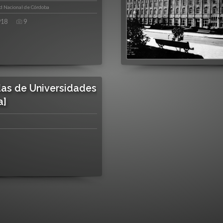
 Nacional de Córdoba
918
9
as de Universidades
a]