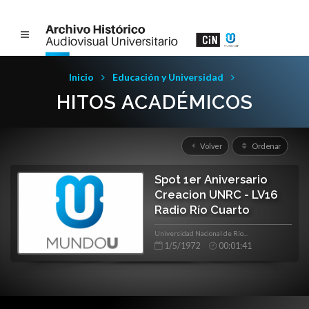
Inicio
Educación y Universidad
HITOS ACADÉMICOS
Volver
Ordenar
Spot 1er Aniversario
Creacion UNRC - LV16
Radio Río Cuarto
Universidad Nacional de Río...
1/5/1972
00:01:41