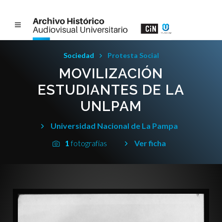
Sociedad
Protesta Social
MOVILIZACIÓN
ESTUDIANTES DE LA
UNLPAM
Universidad Nacional de La Pampa
1
fotografías
Ver ficha