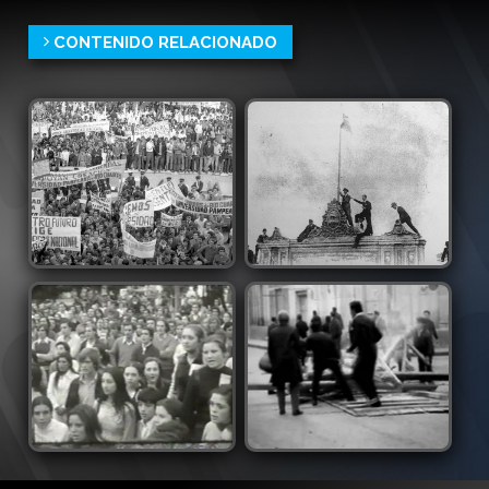
CONTENIDO RELACIONADO
Movilización estudiantil en
Estudiantes toman la
Río Cuarto [Galería]
Universidad de Córdoba
Universidad Nacional de Río
Universidad Nacional de
Cuarto
Córdoba
-
6
-
1
Marcha por la
El Cordobazo - 29 de mayo