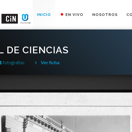
INICIO
EN VIVO
NOSOTROS
C
 DE CIENCIAS
1
fotografías
Ver ficha