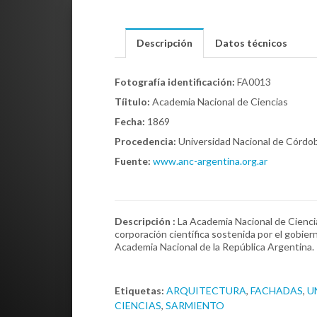
Descripción
Datos técnicos
Fotografía identificación:
FA0013
Tíitulo:
Academia Nacional de Ciencias
Fecha:
1869
Procedencia:
Universidad Nacional de Córdo
Fuente:
www.anc-argentina.org.ar
Descripción :
La Academia Nacional de Cienci
corporación científica sostenida por el gobier
Academia Nacional de la República Argentina.
Etiquetas:
ARQUITECTURA
,
FACHADAS
,
U
CIENCIAS
,
SARMIENTO