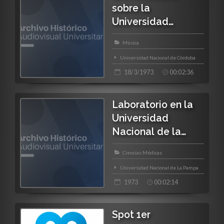
sobre la
Universidad
Nacional de
Música
Córdoba
Universidad Nacional de Córdoba
18/3/1973
00:02:36
Laboratorio en la
Universidad
Nacional de la
Pampa
Ciencias Médicas
Universidad Nacional de La Pampa
1973
00:02:14
Spot 1er