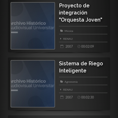
Proyecto de
integración
"Orquesta Joven"
Música
RENAU
2007
00:02:09
Sistema de Riego
Inteligente
Agronomía
RENAU
2007
00:02:30