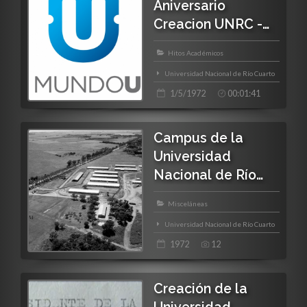
Aniversario
Creacion UNRC -
LV16 Radio Río
Hitos Académicos
Cuarto
Universidad Nacional de Río Cuarto
1/5/1972
00:01:41
Campus de la
Universidad
Nacional de Río
Cuarto [Galería]
Misceláneas
Universidad Nacional de Río Cuarto
1972
12
Creación de la