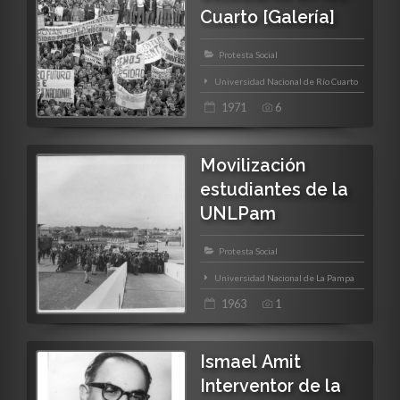
Cuarto [Galería]
Protesta Social
Universidad Nacional de Río Cuarto
1971
6
Movilización
estudiantes de la
UNLPam
Protesta Social
Universidad Nacional de La Pampa
1963
1
Ismael Amit
Interventor de la