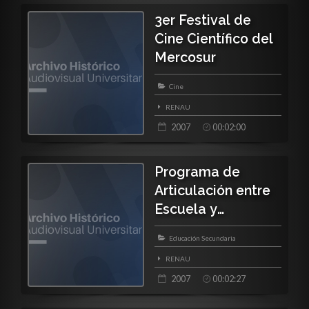
3er Festival de
Cine Científico del
Mercosur
Cine
RENAU
2007
00:02:00
Programa de
Articulación entre
Escuela y
Universidad
Educación Secundaria
RENAU
2007
00:02:27