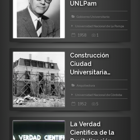
UNLPam
Gobierno Universitario
Universidad Nacional de La Pampa
1958
1
Construcción
Ciudad
Universitaria
[Galería]
Arquitectura
Universidad Nacional de Córdoba
1952
5
La Verdad
Científica de la